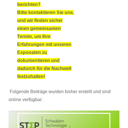
berichten?
Bitte kontaktieren Sie uns,
und wir finden sicher
einen gemeinsamen
Termin, um Ihre
Erfahrungen mit unseren
Exponaten zu
dokumentieren und
dadurch für die Nachwelt
festzuhalten!
Folgende Beiträge wurden bisher erstellt und sind
online verfügbar: